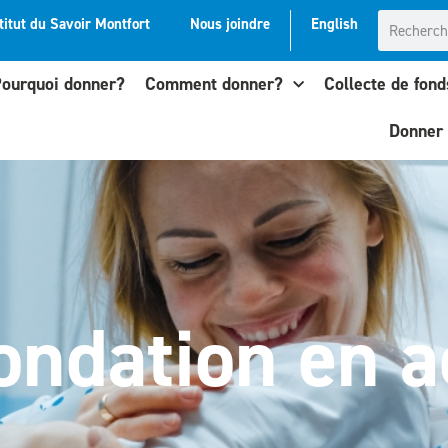
titut du Savoir Montfort
Nous joindre
English
ourquoi donner?
Comment donner?
Collecte de fond
Donner
ondation en a