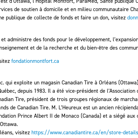
 l’est d’Ottawa, l’Hôpital Montfort, ParaMed, Santé publique 
vices de soutien à domicile et en milieu communautaire Ch
e publique de collecte de fonds et faire un don, visitez
donn
n et administre des fonds pour le développement, l’expansion
’enseignement et de la recherche et du bien-être des commu
sitez
fondationmontfort.ca
. qui exploite un magasin Canadian Tire à Orléans (Ottawa), 
uébec, depuis 1983. Il a été vice-président de l’Associatio
nadian Tire, président de trois groupes régionaux de marcha
s de Canadian Tire. M. L’Heureux est un ancien récipienda
ondation Prince Albert II de Monaco (Canada) et a siégé aux 
’Ottawa.
léans, visitez
https://www.canadiantire.ca/en/store-detail