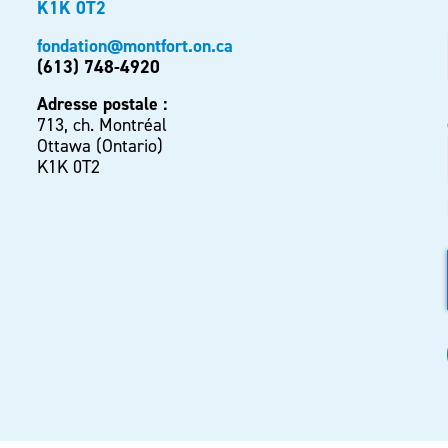
K1K 0T2
fondation@montfort.on.ca
(613) 748-4920
Adresse postale :
713, ch. Montréal
Ottawa (Ontario)
K1K 0T2