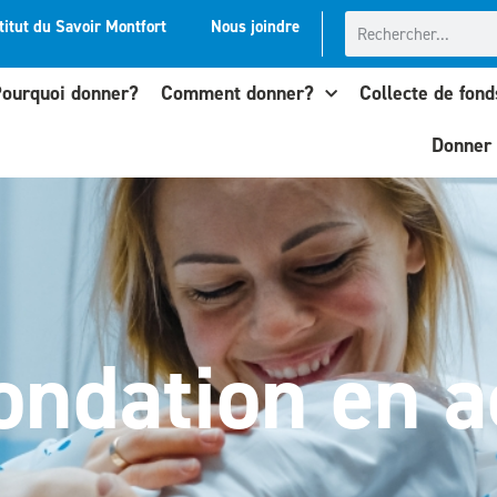
titut du Savoir Montfort
Nous joindre
ourquoi donner?
Comment donner?
Collecte de fond
Donner
ondation en a