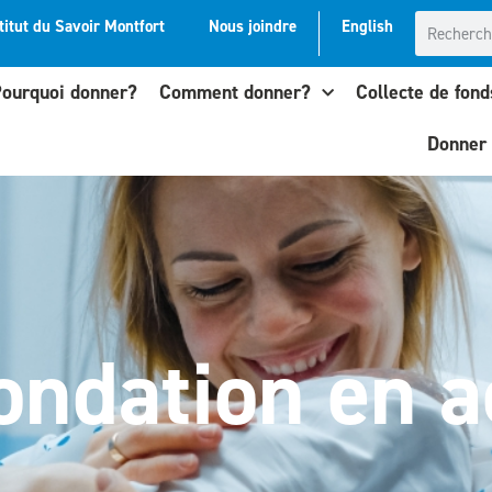
titut du Savoir Montfort
Nous joindre
English
ourquoi donner?
Comment donner?
Collecte de fond
Donner
ondation en a